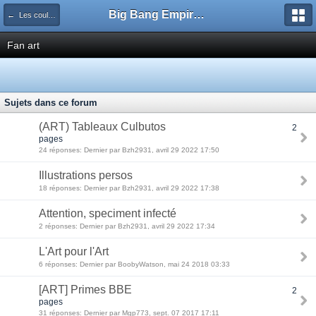
Big Bang Empire - Forum
← Les coulisses
Fan art
Sujets dans ce forum
(ART) Tableaux Culbutos
2
pages
24 réponses: Dernier par Bzh2931, avril 29 2022 17:50
Illustrations persos
18 réponses: Dernier par Bzh2931, avril 29 2022 17:38
Attention, speciment infecté
2 réponses: Dernier par Bzh2931, avril 29 2022 17:34
L'Art pour l'Art
6 réponses: Dernier par BoobyWatson, mai 24 2018 03:33
[ART] Primes BBE
2
pages
31 réponses: Dernier par Mgp773, sept. 07 2017 17:11