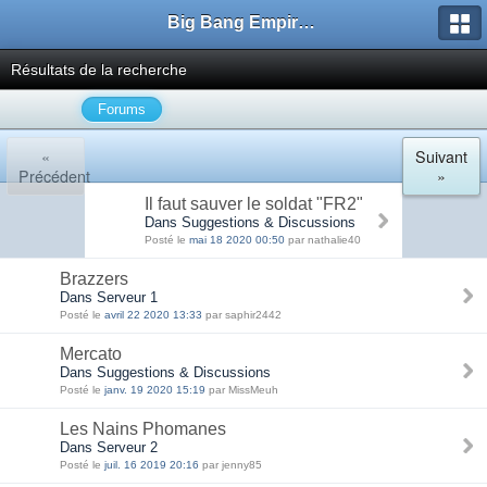
Big Bang Empire - Forum
Résultats de la recherche
Forums
«
Suivant
Précédent
»
Il faut sauver le soldat "FR2"
Dans Suggestions & Discussions
Posté le
mai 18 2020 00:50
par nathalie40
Brazzers
Dans Serveur 1
Posté le
avril 22 2020 13:33
par saphir2442
Mercato
Dans Suggestions & Discussions
Posté le
janv. 19 2020 15:19
par MissMeuh
Les Nains Phomanes
Dans Serveur 2
Posté le
juil. 16 2019 20:16
par jenny85