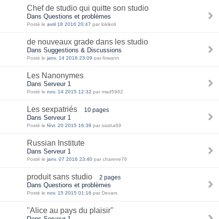
Chef de studio qui quitte son studio
Dans Questions et problèmes
Posté le
avril 18 2016 20:47
par lokikoli
de nouveaux grade dans les studio
Dans Suggestions & Discussions
Posté le
janv. 14 2016 23:09
par Arwann
Les Nanonymes
Dans Serveur 1
Posté le
nov. 14 2015 12:32
par mad5962
Les sexpatriés
10 pages
Dans Serveur 1
Posté le
févr. 20 2015 16:39
par sasha69
Russian Institute
Dans Serveur 1
Posté le
janv. 07 2016 23:40
par charene76
produit sans studio
2 pages
Dans Questions et problèmes
Posté le
nov. 15 2015 01:16
par Devars
"Alice au pays du plaisir"
Dans Serveur 1