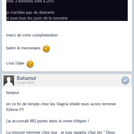
mes 3 boosters sont à 25%
je n'achète pas de diamants
je joue tous les jours de la semaine
merci de votre comphréention
bahm le mercenaire
c'est l'idée
Bahamut
14 juin 2018
bonjour
en ce fin de temple chez les Vagina shield nous avons terminer
52ème !!!!
j'ai accumulé 882 points dans la vente d'objets !
La mission terminer chez eux , je suis repartis chez les " Doux