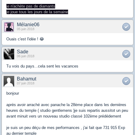
je n'achète pas de diamants
je joue tous les jours de la semaine
Mélanie06
05 juin 2018
Ouais c'est l'idée ! 😂
Sade
06 juin 2018
Tu vois du pays...cela sent les vacances
Bahamut
07 juin 2018
bonjour
après avoir arraché avec panache la 28ème place dans les dernières
heures du temple ( studio gentlemens )je suis repartis aussitot un peu
avant minuit vers un nouveau studio classé 102ème prédédement
je suis un peu déçu de mes performances , j'ai fait que 731 915 Exp
au dernier temple