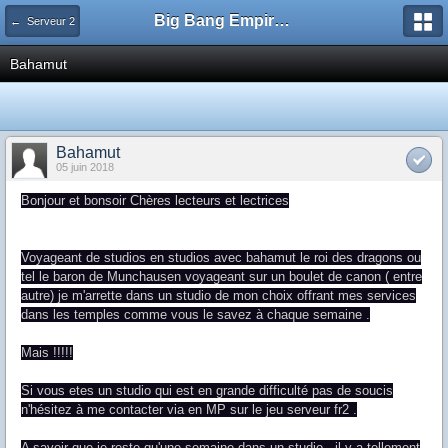
Big Bang Empire - Forum
← Serveur 2
Bahamut
Bahamut
05 juin 2018
Bonjour et bonsoir Chères lecteurs et lectrices
Voyageant de studios en studios avec bahamut le roi des dragons ou
tel le baron de Munchausen voyageant sur un boulet de canon ( entre
autre) je m'arrette dans un studio de mon choix offrant mes services
dans les temples comme vous le savez à chaque semaine .
Mais !!!!!
Si vous etes un studio qui est en grande difficulté pas de soucis
n'hésitez à me contacter via en MP sur le jeu serveur fr2 .
A savoir que je reste qu'une semaine dans un studio , il y a tellement