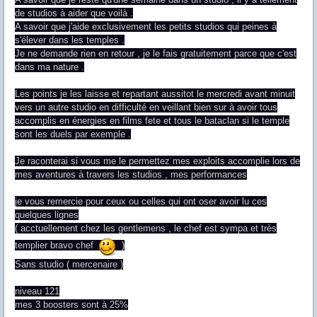
de studios à aider que voilà .
A savoir que j'aide exclusivement les petits studios qui peines à
s'élever dans les temples .
Je ne demande rien en retour , je le fais gratuitement parce que c'est
dans ma nature .
Les points je les laisse et repartant aussitot le mercredi avant minuit
vers un autre studio en difficulté en veillant bien sur à avoir tous
accomplis en énergies en films fete et tous le bataclan si le temple
sont les duels par exemple .
Je raconterai si vous me le permettez mes exploits accomplie lors de
mes aventures à travers les studios , mes performances
je vous remercie pour ceux ou celles qui ont oser avoir lu ces
quelques lignes
( acctuellement chez les gentlemens , le chef est sympa et très
templier bravo chef
)
Sans studio ( mercenaire )
niveau 121
mes 3 boosters sont à 25%