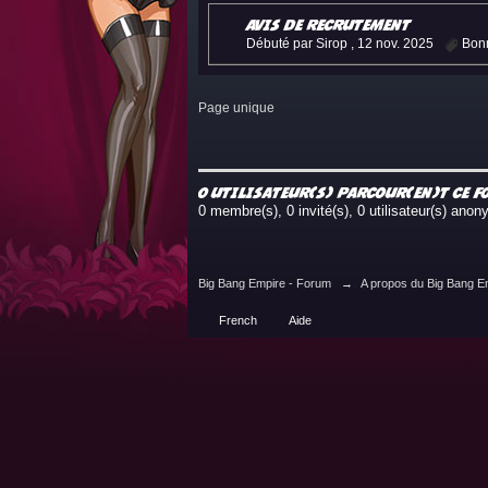
Avis de Recrutement
Débuté par Sirop ,
12 nov. 2025
Bon
Page unique
0 utilisateur(s) parcour(en)t ce 
0 membre(s), 0 invité(s), 0 utilisateur(s) ano
Big Bang Empire - Forum
→
A propos du Big Bang E
French
Aide