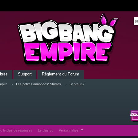
bres
Support
Règlement du Forum
mpire
→
Les petites annonces: Studios
→
Serveur 7
Veu
c le plus de réponses
Le plus vu
Personnalisé