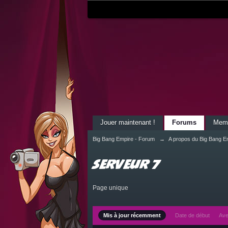
Jouer maintenant !
Forums
Mem
Big Bang Empire - Forum
→
A propos du Big Bang E
Serveur 7
Page unique
Mis à jour récemment
Date de début
Ave