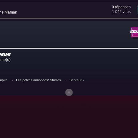
0 réponses
1 042 vues
ne Maman
Veu
forum
nyme(s)
mpire
→
Les petites annonces: Studios
→
Serveur 7