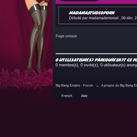
MadamaStudioPorn
Débuté par madamademoisel ,
08 déc. 
Page unique
0 utilisateur(s) parcour(en)t ce 
0 membre(s), 0 invité(s), 0 utilisateur(s) ano
Big Bang Empire - Forum
→
A propos du Big Bang E
French
Aide