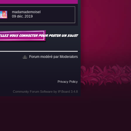
madamademoisel
09 déc. 2019
illez vous connecter pour poster un sujet
Forum modéré par
Moderators
Privacy Policy
Community Forum Software by IP.Board 3.4.8