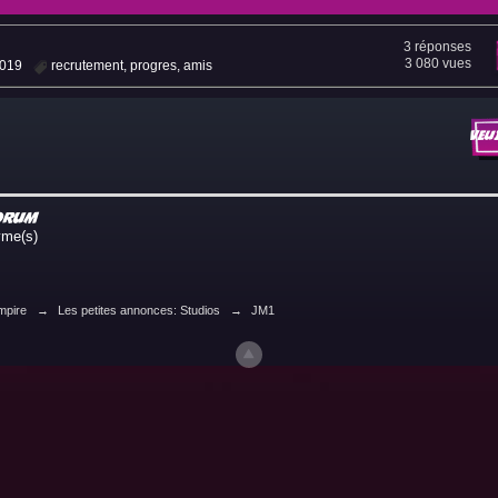
3 réponses
3 080 vues
2019
recrutement
,
progres
,
amis
Veu
forum
nyme(s)
mpire
→
Les petites annonces: Studios
→
JM1