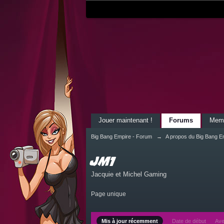
Jouer maintenant !
Forums
Mem
Big Bang Empire - Forum
→
A propos du Big Bang E
JM1
Jacquie et Michel Gaming
Page unique
Mis à jour récemment
Date de début
Ave