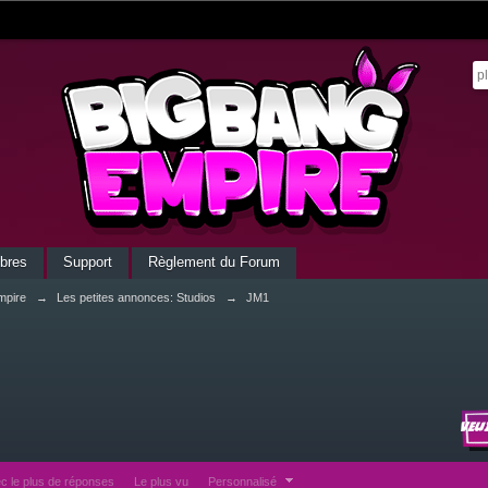
bres
Support
Règlement du Forum
mpire
→
Les petites annonces: Studios
→
JM1
Veu
c le plus de réponses
Le plus vu
Personnalisé