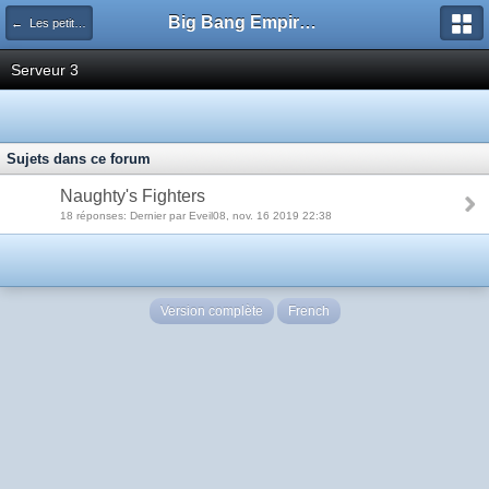
Big Bang Empire - Forum
← Les petites annonces: Studios
Serveur 3
Sujets dans ce forum
Naughty's Fighters
18 réponses: Dernier par Eveil08, nov. 16 2019 22:38
Version complète
French