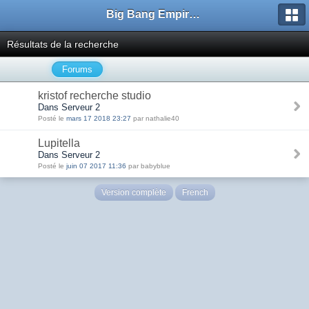
Big Bang Empire - Forum
Résultats de la recherche
Forums
kristof recherche studio
Dans Serveur 2
Posté le
mars 17 2018 23:27
par nathalie40
Lupitella
Dans Serveur 2
Posté le
juin 07 2017 11:36
par babyblue
Version complète
French