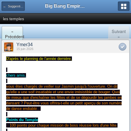
Big Bang Empire - Forum
← Suggestions & Discussions
les temples
«
Suivant
Précédent
»
Ymer34
15 juin 2026
D'après le planning de l'année dernière,
chers amis,
vous êtes chargés de veiller sur Jasmin jusqu'à l'ouverture. On dit
qu'elle a une soif insatiable et une envie irrésistible de bouger. Quoi
de mieux que d'enchaîner les fêtes et de se dégourdir les jambes en
dansant ? Peut-être vous offrira-t-elle un petit aperçu de son numéro
de danse endiablé…
Points du Temple
: 100 points pour chaque mission de boss réussie lors d'une fête.