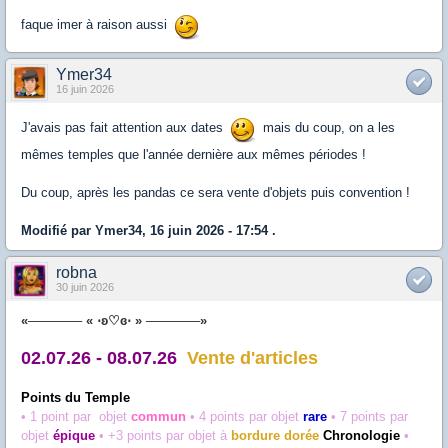
faque imer à raison aussi
Ymer34
16 juin 2026
J'avais pas fait attention aux dates
mais du coup, on a les
mêmes temples que l'année dernière aux mêmes périodes !
Du coup, après les pandas ce sera vente d'objets puis convention !
Modifié par Ymer34, 16 juin 2026 - 17:54 .
robna
30 juin 2026
«────── « ⋅ʚ♡ɞ⋅ » ──────»
02.07.26 - 08.07.26
Vente d'articles
Points du Temple
• 1 point par
objet
commun
• 4 points par
objet
rare
• 7 points par
objet
épique
• +3 points par objet à
bordure dorée
Chronologie
•