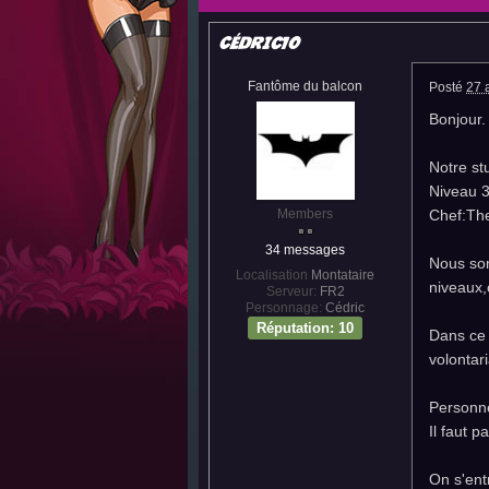
Cédric10
Fantôme du balcon
Posté
27 
Bonjour.
Notre st
Niveau 3
Members
Chef:Th
34 messages
Nous som
Localisation
Montataire
niveaux,o
Serveur:
FR2
Personnage:
Cédric
Réputation: 10
Dans ce 
volontari
Personne
Il faut 
On s'ent