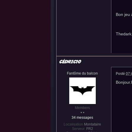
Bon jeu 
Thedark
Cédric10
Fantôme du balcon
Posté
07 j
Bonjour.
Members
34 messages
Localisation
Montataire
Serveur:
FR2