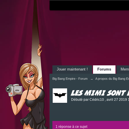
Jouer maintenant !
Forums
Mem
Big Bang Empire - Forum
→
A propos du Big Bang E
Les mimi sont 
Débuté par
Cédric10
,
avril 27 2019 
1 réponse à ce sujet