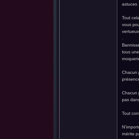
astuces 
Tout cela
vous pou
vertueux
.
Bannisse
tous une
moquerie
Chacun p
présence
Chacun p
pas dans
Tout conf
N'import
mérite p