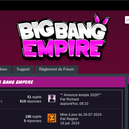
bres
Support
Règlement du Forum
g Bang Empire
** Annonce temple 2026**
51
sujets
Par Richard
819
réponses
e?
aujourd'hui, 08:10
Mise à jour du 16-07-2024
196
sujets
Par Regnor
5
réponses
16 juil. 2024