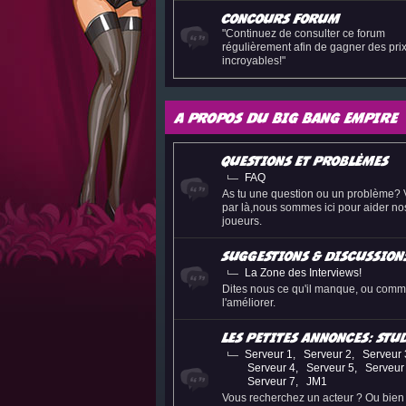
Concours Forum
"Continuez de consulter ce forum
régulièrement afin de gagner des pri
incroyables!"
A propos du Big Bang Empire
Questions et problèmes
FAQ
As tu une question ou un problème? 
par là,nous sommes ici pour aider no
joueurs.
Suggestions & Discussion
La Zone des Interviews!
Dites nous ce qu'il manque, ou comm
l'améliorer.
Les petites annonces: Stu
Serveur 1
,
Serveur 2
,
Serveur 
Serveur 4
,
Serveur 5
,
Serveur
Serveur 7
,
JM1
Vous recherchez un acteur ? Ou bien