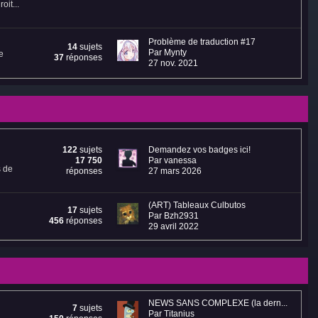
oit...
Problème de traduction #17
14
sujets
Par Mynty
e
37
réponses
27 nov. 2021
122
sujets
Demandez vos badges ici!
17 750
Par vanessa
s de
réponses
27 mars 2026
(ART) Tableaux Culbutos
17
sujets
Par Bzh2931
456
réponses
29 avril 2022
NEWS SANS COMPLEXE (la dern...
7
sujets
Par Titanius