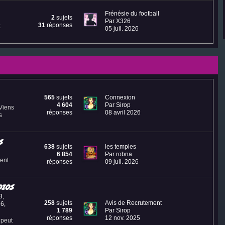
Frénésie du football
2
sujets
Par X326
31
réponses
x
05 juil. 2026
565
sujets
Connexion
4 604
Par Sirop
Viens
réponses
08 avril 2026
s
s
638
sujets
les temples
6 854
Par robna
ent
réponses
09 juil. 2026
dios
3
,
258
sujets
Avis de Recrutement
 6
,
1 789
Par Sirop
réponses
12 nov. 2025
 peut